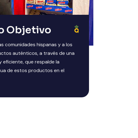
o Objetivo
as comunidades hispanas y a los
ctos auténticos, a través de una
 y eficiente, que respalde la
nua de estos productos en el