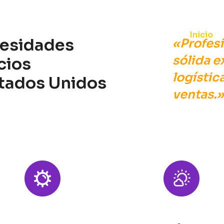
Inicio
cesidades
«Profes
sólida e
cios
logístic
stados Unidos
ventas.»